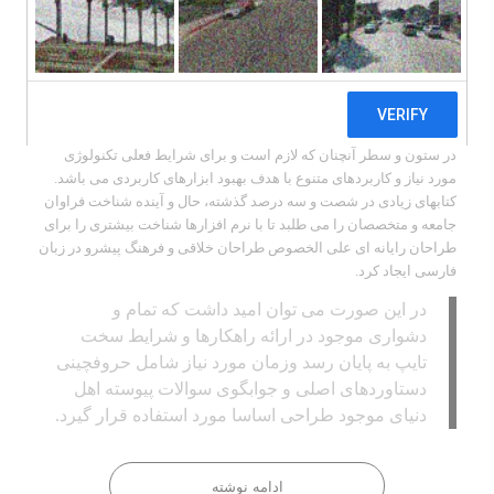
لورم ایپسوم متن ساختگی با تولید سادگی نامفهوم از صنعت چاپ و با
استفاده از طراحان گرافیک است. چاپگرها و متون بلکه روزنامه و مجله
در ستون و سطر آنچنان که لازم است و برای شرایط فعلی تکنولوژی
مورد نیاز و کاربردهای متنوع با هدف بهبود ابزارهای کاربردی می باشد.
کتابهای زیادی در شصت و سه درصد گذشته، حال و آینده شناخت فراوان
جامعه و متخصصان را می طلبد تا با نرم افزارها شناخت بیشتری را برای
طراحان رایانه ای علی الخصوص طراحان خلاقی و فرهنگ پیشرو در زبان
فارسی ایجاد کرد.
در این صورت می توان امید داشت که تمام و
دشواری موجود در ارائه راهکارها و شرایط سخت
تایپ به پایان رسد وزمان مورد نیاز شامل حروفچینی
دستاوردهای اصلی و جوابگوی سوالات پیوسته اهل
دنیای موجود طراحی اساسا مورد استفاده قرار گیرد.
ادامه نوشته