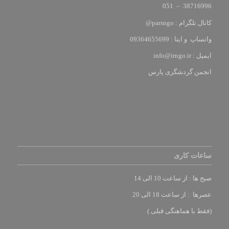
38716996 – 051
کانال تلگرام : parsngo@
واتساپ و ایتا : 09364655699
ایمیل :
info@irngo.ir
انجمن گردشگری پارس
ساعات کاری
صبح ها : از ساعت 10 الی 14
عصرها : از ساعت 18 الی 20
(فقط با هماهنگی قبلی )