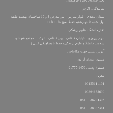
دفتر صندوق ذخیره فرهنگیان
نمایندگی زاگرس
میدان سعدی – بلوار مدرس – بین مدرس 8 و 10 ساختمان نهضت طبقه
اول شنبه تا چهارشنبه فقط صبح ها 10 تا 14
دفتر دانشگاه علوم پزشکی
بلوار پیروزی – خیابان خاقانی – بین خاقانی 10 و 12 – مجتمع شهدای
سلامت دانشگاه علوم پزشکی ( فقط با هماهنگی قبلی )
آدرس پستی جهت مکاتبات :
مشهد ، میدان آزادی
صندوق پستی 1459-91775
تلفن :
09155111191
09364655699
38794306 – 051
38387361 – 051