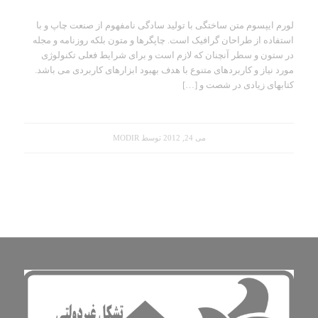
لورم ایپسوم متن ساختگی با تولید سادگی نامفهوم از صنعت چاپ و با
استفاده از طراحان گرافیک است. چاپگرها و متون بلکه روزنامه و مجله
در ستون و سطر آنچنان که لازم است و برای شرایط فعلی تکنولوژی
مورد نیاز و کاربردهای متنوع با هدف بهبود ابزارهای کاربردی می باشد.
کتابهای زیادی در شصت و […]
می 24, 2012
توسط
MODIR