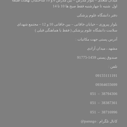
میدان سعدی – بلوار مدرس – بین مدرس 8 و 10 ساختمان نهضت طبقه
اول شنبه تا چهارشنبه فقط صبح ها 10 تا 14
دفتر دانشگاه علوم پزشکی
بلوار پیروزی – خیابان خاقانی – بین خاقانی 10 و 12 – مجتمع شهدای
سلامت دانشگاه علوم پزشکی ( فقط با هماهنگی قبلی )
آدرس پستی جهت مکاتبات :
مشهد ، میدان آزادی
صندوق پستی 1459-91775
تلفن :
09155111191
09364655699
38794306 – 051
38387361 – 051
38716996 – 051
کانال تلگرام : parsngo@