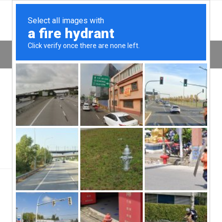
بایگانی نویسنده برای: modir
درباره
modir
This author has not written his bio yet.
But we are proud to say that
modir
contributed 7 entries
already.
اخبار
یک پست جذاب