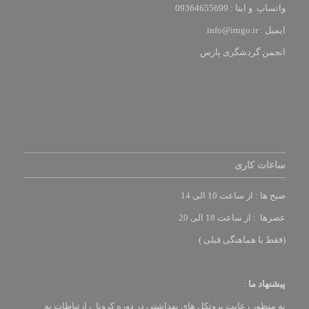
واتساپ و ایتا : 09364655699
ایمیل :
info@irngo.ir
انجمن گردشگری پارس
ساعات کاری
صبح ها : از ساعت 10 الی 14
عصرها : از ساعت 18 الی 20
(فقط با هماهنگی قبلی )
پیشنهاد ما
:
به منظور رعایت پروتکل های بهداشتی در دوره کرونا ، ارتباطات به