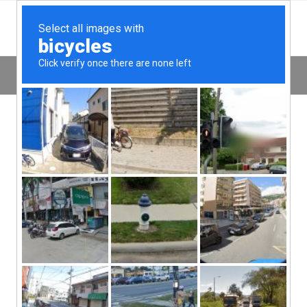
گزارش فعالیتها
درباره ما
دریافت نسخه pdf قابل چاپ – گزارش عملکرد موسسه فروغ مهر
سفریاران پارس ( انجمن گردشگری پارس )
با استعانت از خداوند متعال
و با همراهی جمعی از علاقه مندان و دوستداران حفظ و توسعه فرهنگی
ایرانی اسلامی و با هدف توسعه فعالیتهای گردشگری در سال 85 نخستین
فعالیتهای مرتبط با اهداف این انجمن شکل گرفت و در بدو امر با عنوان