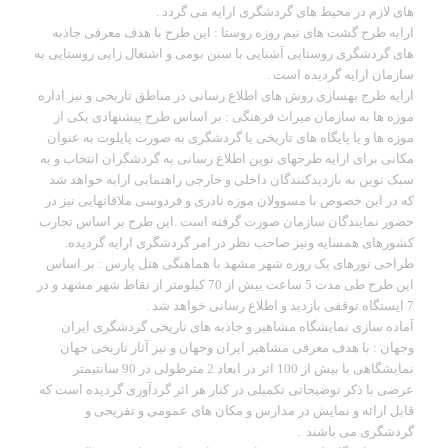
های لازم در محیط های گردشگری ارایه می گردد .
ارایه طرح گشت های نیم روزه روستا : این طرح با هدف معرفی جاذبه
های گردشگری روستایی آشنایی با سنن بومی و اشتغال زایی روستایی به
سازمان ارایه گردیده است .
ارایه طرح بهسازی روش های اطلاع رسانی در مناطق تاریخی و نیز اداره
موزه ها به سازمان میراث فرهنگی : بر اساس طرح پیشنهادی یکی از
موزه ها و یا پایگاه های تاریخی یا گردشگری به صورت پایلوت به عنوان
مکانی برای ارایه طرحهای نوین اطلاع رسانی به گردشگران انتخاب و به
سبک نوین به بازدیدکنندگان داخلی و خارجی راهنمایی ارایه خواهد شد
که در این خصوص با مسوولان موزه نادری و فردوسی ملاقاتهایی نیز در
حضور نمایندگان سازمان صورت گرفته است .این طرح بر اساس تجارب
کشورهای همسایه ونیز صاحب نظر در امر گردشگری ارایه گردیده.
طراحی تورهای یک روزه شهر مشهد با هماهنگی هتل پارس : بر اساس
این طرح طی مدت 5 ساعت بیش از 70 کیلومتر از نقاط شهر مشهد و در
7 ایستگاه توقفی بازدید و اطلاع رسانی خواهد شد .
آماده سازی نمایشگاه مشاهیر و جاذبه های تاریخی گردشگری ایران
وجهان : با هدف معرفی مشاهیر ایران وجهان و نیز آثار تاریخی جهان
نمایشگاهی با بیش از 100 اثر در ابعاد 2 مترطولی در 90 سانتیمتر
عرضی با ذکر توضیحاتی تکمیلی در کنار هر اثر گردآوری گردیده است که
قابل ارائه و نمایش در مدارس و مکان های عمومی و تفریحی و
گردشگری می باشند .