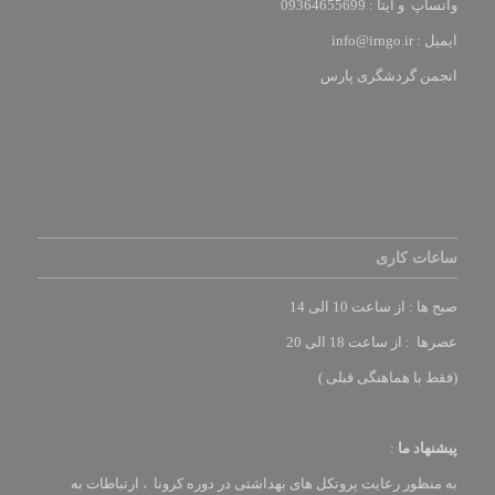
واتساپ و ایتا : 09364655699
ایمیل :
info@irngo.ir
انجمن گردشگری پارس
ساعات کاری
صبح ها : از ساعت 10 الی 14
عصرها : از ساعت 18 الی 20
(فقط با هماهنگی قبلی )
پیشنهاد ما
:
به منظور رعایت پروتکل های بهداشتی در دوره کرونا ، ارتباطات به