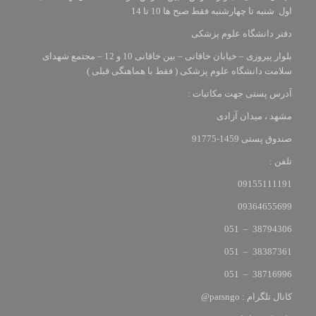
اول شنبه تا چهارشنبه فقط صبح ها 10 تا 14
دفتر دانشگاه علوم پزشکی
بلوار پیروزی – خیابان خاقانی – بین خاقانی 10 و 12 – مجتمع شهدای
سلامت دانشگاه علوم پزشکی ( فقط با هماهنگی قبلی )
آدرس پستی جهت مکاتبات :
مشهد ، میدان آزادی
صندوق پستی 1459-91775
تلفن :
09155111191
09364655699
38794306 – 051
38387361 – 051
38716996 – 051
کانال تلگرام : parsngo@