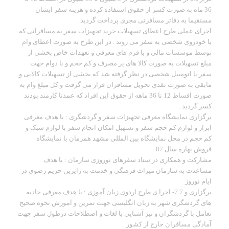
36 ماه به صورت کسر از حقوق استفاده کرده و هزینه سفر ایشان
مستقیما به دفاتر مسافرتی مجری پرداخت گردید .
اجرای عملی طرح اعطای تسهیلات خرید تجهیزات سفر به مسافرانی که
با خودروی شخصی به سفر می روند . در این طرح به صورت اعطای وام
توسط موسسات مالی و با فرم های معرفی و تعهدات خاص بخشی از
مبلغ تسهیلات به صورت کالا های پر مصرف و کم حجم و با دوام جهت
سفر با اتومبیل شخصی در نظر گرفته شد که بخشی از تسهیلات کالایی و
مابقی به صورت نقدی تحویل مسافران قرار می گرفت و کل مبلغ وام به
صورت اقساط 12 تا 36 ماهه از حقوق این افراد که عمدتا کارمند بودند
کسر گردید .
برگزاری نمایشگاه معرفی تجهیزات سفر و گردشگری : با هدف معرفی
ابزار و لوازم کم حجم سفر و تسهیل امکان انجام سفر با لوازم سبک و
کم حجم در محل نمایشگاه بین المللی مشهد همزمان با نمایشگاه
فروش بهاره سال 87 .
مشارکت و همکاری در ستاد سفرهای نوروزی سازمان : با هدف
مساعدت به سازمان میراث فرهنگی و خدمت به زایرین حریم رضوی در
ایام نوروز
برگزاری و 7 7- اجرا ی طرح اردوی زبان آموزی : با هدف معرفی جاذبه
های گردشگری شهر به زبان انگلیسی جهت تمرین و آموزش نحوه صحیح
تعامل با گردشگران و نیز آشنایی با لغات و اصطلاحات درطول سفر جهت
آمادگی مسافران خارج از کشور .