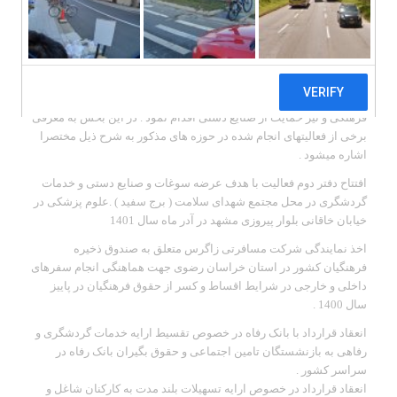
انجمن گردشگری ایرانیان فعالیت خود را آغاز نمود که در سالهای بعد با
ثبت رسمی این انجمن با نام “انجمن گردشگری فروغ مهر سفریاران
پارس ” ثبت رسمی در حوزه وزارت کشور صورت پذیرفت . علی ایحال از
ابتدای فعالیت انجمن یاد شده در جهت توسعه اهداف خود و بر اساس
اهداف تعریف شده در اساسنامه و مرامنامه کاری به انجام فعالیتهای
مرتبط در زمینه های گوناگون اعم از گردشگری – حفظ و ترویج میراث
فرهنگی و نیز حمایت از صنایع دستی اقدام نمود . در این بخش به معرفی
برخی از فعالیتهای انجام شده در حوزه های مذکور به شرح ذیل مختصرا
اشاره میشود .
افتتاح دفتر دوم فعالیت با هدف عرضه سوغات و صنایع دستی و خدمات
گردشگری در محل مجتمع شهدای سلامت ( برج سفید ) .علوم پزشکی در
خیابان خاقانی بلوار پیروزی مشهد در آدر ماه سال 1401
اخذ نمایندگی شرکت مسافرتی زاگرس متعلق به صندوق ذخیره
فرهنگیان کشور در استان خراسان رضوی جهت هماهنگی انجام سفرهای
داخلی و خارجی در شرایط اقساط و کسر از حقوق فرهنگیان در پاییز
سال 1400 .
انعقاد قرارداد با بانک رفاه در خصوص تقسیط ارایه خدمات گردشگری و
رفاهی به بازنشستگان تامین اجتماعی و حقوق بگیران بانک رفاه در
سراسر کشور .
انعقاد قرارداد در خصوص ارایه تسهیلات بلند مدت به کارکنان شاغل و