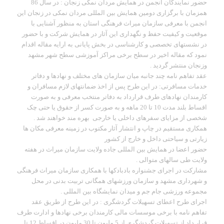
حضور نمایندگان انجمن در همایش مردان نمکی زنجان : در سال 86
همزمان با برگزاری دومین همایش بین المللی مردان نمکی در زنجان این
انجمن با معرفی سازمان میراث فرهنگی استان به منظور آشنایی با
موقعیت و کیفیت حفظ و نگهداری این آثار در همایش شرکت و با حضور
در نشستهای تخصصی و کارشناسی در بخش پایانی به ارایه مقاله اقدام
نمود که مقاله اخیر در سطح برخی مراکز آموزشی سطح شهر مشهد
وزنجان منتشر گردید .
عقد تفاهم نامه چند جانبه میان سازمان های مختلف و نهادها و دفاتر
خدمات مسافرتی: در این طرح پس از اخذ ضمانتهای لازم مسافران و
کارمندان نهادهای طرف قرارداد به دفاتر منتخب معرفی و به صورت
اقساط بلند مدت 10 تا 20 ماهه و به صورت کسر از حقوق یا حتی چک
شخصی از مزایای سفرهای داخلی یا خارجی بهره مند خواهند شد .
همکاری مستقیم در چاپ و انتشار آثار مکتوب در زمینه معرفی مکان ها
زیارتی و سیاحتی داخل و خارج از کشور
حضور اعضا در همایش بین المللی جاده ولایت سازمان میراث در هفته
ولایت طی سالهای متوالی .
مشارکت در اجرای جشنواره بادبادکها با همکاری سازمان میراث فرهنگی
و شهرداری مشهد و سازمان ورزشهای همگانی تربیت بدنی در محل
مجموعه ورزشی جام جم و میدان نمایشگاه بین المللی .
اجرای طرح اعطای تسهیلات گردشگری : در این طرح از طریق عقد
تفاهم نامه با برخی موسسات مالی کارمندان برخی نهادها و ادارت طرف
قرار داد از تسهیلات گردشگری از 5 ملیون تا 30 ملیون در اقساط 12 تا