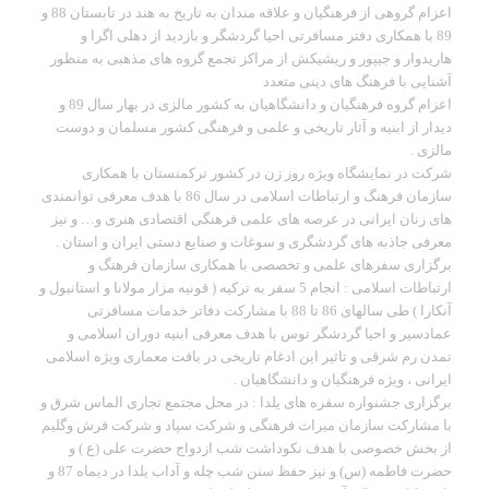
اعزام گروهی از فرهنگیان و علاقه مندان به تاریخ به هند در تابستان 88 و
89 با همکاری دفتر مسافرتی احیا گردشگر و بازدید از دهلی اگرا و
هاریدوار و جیپور و ریشیکش از مراکز تجمع گروه های مذهبی به منظور
آشنایی با فرهنگ های دینی متعدد
اعزام گروه فرهنگیان و دانشگاهیان به کشور مالزی در بهار سال 89 و
دیدار از ابنیه و آثار تاریخی و علمی و فرهنگی کشور مسلمان و دوست
مالزی .
شرکت در نمایشگاه ویژه روز زن در کشور ترکمنستان با همکاری
سازمان فرهنگ و ارتباطات اسلامی در سال 86 با هدف معرفی توانمندی
های زنان ایرانی در عرصه های علمی فرهنگی اقتصادی هنری و… و نیز
معرفی جاذبه های گردشگری و سوغات و صنایع دستی ایران و استان .
برگزاری سفرهای علمی و تخصصی با همکاری سازمان فرهنگ و
ارتباطات اسلامی : انجام 5 سفر به ترکیه ( قونیه مزار مولانا و استانبول و
آنکارا ) طی سالهای 86 تا 88 با مشارکت دفاتر خدمات مسافرتی
عمادسیر و احیا گردشگر توس با هدف معرفی ابنیه دوران اسلامی و
تمدن رم شرقی و تاثیر این ادغام تاریخی در بافت معماری ویژه اسلامی
ایرانی ، ویژه فرهنگیان و دانشگاهیان .
برگزاری جشنواره سفره های یلدا : در محل مجتمع تجاری الماس شرق و
با مشارکت سازمان میراث فرهنگی و شرکت سپاد و شرکت فرش وگلیم
از بخش خصوصی با هدف نکوداشت شب ازدواج حضرت علی (ع ) و
حضرت فاطمه (س) و نیز حفظ سنن شب چله و آداب یلدا در دیماه 87 و