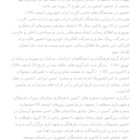
بخشی از حضور انجمن در این طرح 25 روزه می باشد .
حضور در نمایشگاه های حامی کارت ایران خودرودر اسفند 1390:
همزمان با برپایی نمایشگاه کارکنان ایران خودرو دارنده حامی کارت ،
انجمن در 10 روز پایانی سال 90 با هدف معرفی مسیرهای گردشگری
نوروزی و اطلاع رسانی انجام سفرهای زیارتی و سیاحتی داخلی و خارجی
در شرکت رینگ سازی و شرکت الکتریک خودرو پویا حضور یافت و به
کارکنان این بخش ها اطلاع رسانی نموده و نسبت به ثبت نام ایشان
اقدام نمود .
اعزام گروه فرهنگیان و دانشگاهیان خراسان به لبنان و سوریه و ترکیه در
نوروز 1391 : بدنبال ثبت نام گروه های علاقه مند در تاریخ 29 اسفند 1390
و 8 فروردین 1391 2 گروه به مقصد لبنان و ترکیه با همراهی مسولان
انجمن به این کشورها اعزام شدند و سفره 7سین ایرانی انجمن در هتل
لبنان نمادی از تمدن و تاریخ ایرانی را در کرانه های مدیترانه به نمایش
گذاشت ..
برگزاری جشنواره سفره های 7سین با همکاری سازمان میراث فرهنگی
و شهرداری منطقه 1 مشهد :در واپسین روزهای اسفند 90 جشنواره
سفره های 7سین در محل سابق ساختمان هلال احمر مجتمع آرتیمان در
خیابان بزرگمهر بلوار سجاد مشهد با حضور بیش از 50 گروه داوطلب با
حضور مسوولان سازمان میراث فرهنگی و شهرداری برگزار گردید و به
نفرات برتر و بازدیدکنندگان به قید قرعه جوایزی اهدا شد.
-عقد تفاهم نامه با کانون بازنشستگان کشوری:در راستای توسعه