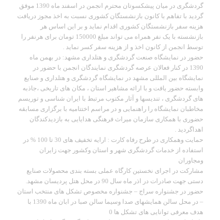
گردشگری در میان پیشکسوتان محترم انجمن در اسفند ماه 1390 موفق
گردید با تفاهم با کانون بازنشستگان کشوری نسبت به اخذ مجوز دریافت
هزینه سفر بازنشستگان کشوری اقدام نماید و بر این اساس هر
بازنشسته با یک نفر همراه می تواند مبلغ 150000 تومان برای هرنفر را
توسط انجمن از کانون اخذ و از هزینه سفر کسر نماید .
حضور در نمایشگاه صنعت گردشگری و هتلداری مشهد: در بهمن ماه
1390 در کنار فعالان عرصه گردشگری نمایندگان انجمن با حضور در
نمایشگاه بین المللی مشهد در نمایشگاه گردشگری و هتلداری و صنایع
وابسته حضور یافت و با ارائه مشاهیر استان ، مکان های تاریخی ،جاذبه
های گردشگری ، تندیسها و آثار مکتوب مرتبط با ایران شناسی و توریسم
مخاطبان نمایشگاه را راهنمایی و در مراسم اختتامیه با برگزاری مسابقه
حضوری با همکاری سازمان میراث فرهنگی هدایایی به بازدیدکندگان
اهداگردید .
حمایت وهمکاری در طرح رفاه کارت : ارایه تخفیف های 30 تا 100 % در
استفاده از خدمات گردشگری شهر و استان وکشور جهت زایران
ومجاوران
مشارکت در اجرای نخستین کارگاه عملی بسته بندی محصولات صنایع
دستی جهت صادرات در اذر ماه سال 90 در محل هتل پردیسان مشهد.
حضور در جشنواره سراج – جشنواره مخصوص تشکل های منتخب استان
– در محل سالن همایشهای صدا وسیما سالن صبا در ابان ماه 1390 با
هدف معرفی توانایی های تشکل ها 0