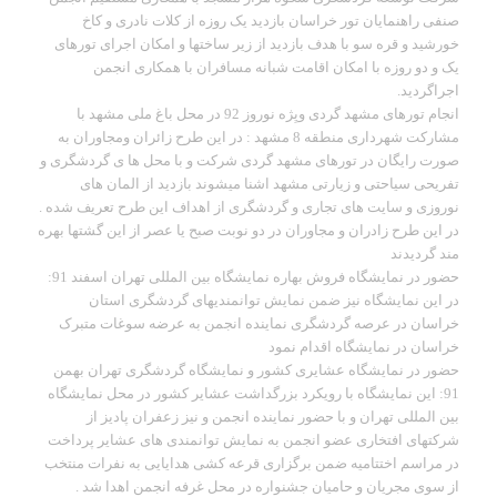
صنفی راهنمایان تور خراسان بازدید یک روزه از کلات نادری و کاخ
خورشید و قره سو با هدف بازدید از زیر ساختها و امکان اجرای تورهای
یک و دو روزه با امکان اقامت شبانه مسافران با همکاری انجمن
اجراگردید.
انجام تورهای مشهد گردی ویِژه نوروز 92 در محل باغ ملی مشهد با
مشارکت شهرداری منطقه 8 مشهد : در این طرح زائران ومجاوران به
صورت رایگان در تورهای مشهد گردی شرکت و با محل ها ی گردشگری و
تفریحی سیاحتی و زیارتی مشهد اشنا میشوند بازدید از المان های
نوروزی و سایت های تجاری و گردشگری از اهداف این طرح تعریف شده .
در این طرح زادران و مجاوران در دو نوبت صبح یا عصر از این گشتها بهره
مند گردیدند
حضور در نمایشگاه فروش بهاره نمایشگاه بین المللی تهران اسفند 91:
در این نمایشگاه نیز ضمن نمایش توانمندیهای گردشگری استان
خراسان در عرصه گردشگری نماینده انجمن به عرضه سوغات متبرک
خراسان در نمایشگاه اقدام نمود
حضور در نمایشگاه عشایری کشور و نمایشگاه گردشگری تهران بهمن
91: این نمایشگاه با رویکرد بزرگداشت عشایر کشور در محل نمایشگاه
بین المللی تهران و با حضور نماینده انجمن و نیز زعفران پادیز از
شرکتهای افتخاری عضو انجمن به نمایش توانمندی های عشایر پرداخت
در مراسم اختتامیه ضمن برگزاری قرعه کشی هدایایی به نفرات منتخب
از سوی مجریان و حامیان جشنواره در محل غرفه انجمن اهدا شد .