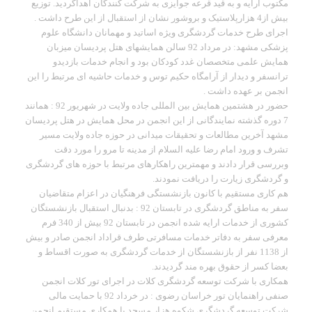
مکتوب ارایه و به قید قرعه جوایزی به شرکت کنندگان اهداگردید. توزیع
بیش از4 هزارپلاستیک و بروشور نشان از استقبال از این طرح داشت .
اجرای طرح خدمات گردشگری ویژه اساتید و مهمانان دانشگاه علوم
پزشکی مشهد: در مرداد 92 سالن همایشهای هتل پردیسان میزبان
همایش علمی متخصصان غدد کودکان بود و انجام خدمات بازدیدو
ترانسفر و دیدار از آرامگاه حکیم توس و خدمات حاشیه ای مرتبط را این
انجمن بر عهده داشت .
حضور در هشتمین همایش بین المللی جاده ولایت در شهریور 92 : همانند
7 دوره گذشته نمایندگانی از این انجمن در محل همایش در هتل پردیسان
مشهد آخرین مطالعات و تحقیقات میدانی در حوزه جاده ولایت مسیر
تشرف و ورود امام رضا علیه السلام از مدینه تا مرو را مورد دقت
وبررسی قرار دادند و مهمترین راهکارهای مرتبط با حوزه های گردشگری
و گردشگری زیارت را دریافت نمودند.
هم کاری مستقیم با کانون بازنشستگی فرهنگیان در اعزام متقاضیان
سفر به مناطق گردشگری در تابستان 92 : بدنبال استقبال بازنشستگان
کشوری از خدمات ارایه شده انجمن در تابستان 92 بیش از 340 فرم
معرفی سفر به دفاتر خدمات مسافرتی طرف قراداد انجمن صادر و بیش
از 1138 نفر از بازنشستگان از خدمات گردشگری به صورت اقساط و
بعضا کسر از حقوق بهره مند گردیدند.
همکاری با شرکت توسعه گردشگری کلات در اجرای تور کلات انجمن
صنفی راهنمایان تور خراسان رضوی : در خرداد 92 با حمایت مالی
شرکت توسعه گردشگری شکوه هزار مسجد با همکاری مستقیم انجمن