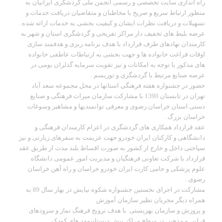
راه اندازی سایت تخصصی و رسمی انجمن ملی گردشگری ایرانیان به
منظور ارتباط سریع و صریح با مخاطبان و متقاضیان دریافت خدمات و
تسهیلات و دریافت نظرات ایشان و کیفیت بخشی به خدمات ارائه شده .
عرضه بلیط های تخفیف دار مراکز تفریحی و گردشگری استان و شهر به
کارمندان نهادهای طرف قرارداد با هدف برنامه ریزی و هدفمند سازی
اوقات فراغت خانواده ها و جهت بخشی به ارتباطات عاطفی خانواده
های مذکور با توجه به امکانات و نیز تقویت سرمایه گذلران بومی در
عرصه صنایع مرتبط با گردشگری و توریسم .
حضور در جشنواره هفته فرهنگی استانها در محل مجموعه سعد آباد
تهران در تابستان 1390 با مشارکت سازمان میراث فرهنگی و صنایع
دستی استان خراسان رضوی و معرفی توانمندیها و مشاهیر وسوغات
خراسان بزرگ .
عقد قرارداد همکاری های گردشگری در اعزام کارمندان فرهنگی و
دانشگاهی و کارکنان ایران خودرو جهت عزیمت به سفرهای زیارتی و نیز
سیاحتی داخل و خارج از کشور به صورت اقساط بلند مدت از طریق عقد
قرارداد با شرکت تعاونی فرهنگیان و مدیریت امور عمومی دانشگاه
علوم پزشکی و حامی کارت ایران خودرو خراسان و راه آهن خراسان
رضوی .
مشارکت در اجرای نخستین جشنواره شکوه نیایش در بهار سال 89 به
همراه دیگر مجریان نظیر سازمان آموزش
و پرورش و سازمان بهزیستی با هدف ترویج فرهنگ نماز و سرودهای
قرانی و مذهبی در سطح مراکز پیش دبستانیمهد های کودک