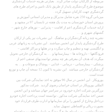
مربوطه از کارکنان دولت صادر گردد . بعبارتی هزینه خدمات گردشگری
موضوع طرح گردشگری پایدار از طریق بانک تامین و اجرای طرح های
گردشگری جهت کارکنان تسهیل گردد .
میزبانی گروه 250 نفره شامل مدیرکل و مدیران استانی آموزش و
پرورش استان خوزستان به مدت یک هفته در تابستان 97 در مشهد و
ارایه خدمات گردشگری اعم از اقامت – پذیرایی – تورهای خارج شهر –
گشتهای شهری و ….
نشریه چند زبانه گردشگران و نماهنگ . این نشریات نیز یکی از ارکان
طرح گردشگری پایدار این انجمن میباشند . این نشریات به زبانهای عربی
و انگلیسی تهیه و تنظیم و چاپ میگردد و در هتلها و مراکز اقامتی –
فرودگاهها – داروخانه ها – بیمارستانها و …. به گردشگران خارجی تحویل
میگردد که هدف آن معرفی هر چه بیشتر توانمندیهای صنفی اعم از
پزشکی – بیمارستانی – درمانی – غذایی – پوشاک و سوغات و … به
گردشگران خارجی میباشد . این نشریه تا کنون 12 نسخه آن چاپ و توزیع
شده است .
یوروپکار . این انجمن در سال 96 موفق به اخذ نمایندگی شرکت بین
المللی یوروپکار در استان خراسان رضوی گردید . شرکت مذکور
بزرگترین شرکت اجاره خودرود در سراسر جهان میباشد و این انجمن
ضمن اخذ نمایندگی شرکت مذکور ، توانسته است پرداخت اجاره خودرو
درداخل وخارج از کشور را برای سازمانها و ادارت طرف قرارداد خود
بصورت ریالی و اقساطی تسهیل نماید .
وندینگ ماشین . در راستای طرح گردشگری پایدار و ایجاد زیرساختهای