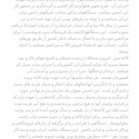
اجرایی آن ، طرح تجهیز هتلها و مراکز اقامتی و گردشگری در دستور کار
این انجمن میباشد . دستگاههای مذکور ساخت شرکتهای دانش بنیان
ایرانی میباشند و با توجه به نیازهای بومی ایران تهیه شده اند و این
انجمن در سال 96 نمایندگی استان خراسان را از شرکت اسپادانا دریافت
نموده است . این دستگاهها قابلیت یک فروشگاه بدون فروشنده را برای
مراجعین خود دارد و با اتصال به شبکه بانکی کشور از طریق پوزهای
بانکی ، خدمات خود که همانا فروش کالا به مراجعین میباشد را انجام
میدهد .
کاغذ سبز . امروزه مشکلات زیست محیطی و کمبود هوای پاک و نبود
محیط سبزی که بتواند آسمان آبی کشورمان را جبران نماید بسیار کم
میباشد . درختان و جنگلها ، میراث دار سبزی زمین و آسمان آبی
کشورمان هستند . هر ساله میلیونها درخت جهت تولید کاغذ بریده
میشوند و تا جایگزینی آنها سالهای سال انتظار و صرف هزینه های بسیار
زیادی لازم است . این انجمن بعنوان یک سازمان مردم نهاد در حوزه
گردشگری و دوستار محیط زیست ، نمایندگی کاغذهایی را بعهده دارد که
در فرایند تولیدی آنها نه هیچ درختی بریده شده و نه هیچ آبی هزینه شده
است بلکه این کاغذها از دل طبیعت و سنگ بوجود آمده اند و می توانند
جایگزین مناسبی برای انواع کاغذ و مقوا در حوزه صنعت چاپ باشند .
نیکوکیوسک . دستگاهی با طراحی زیبا و برگرفته از نیازهای فروشگاهی و
مراکز خدماتی و غذایی کشور . این دستگاه ساخت ایران بوده و سه کار
نوبت دهی – اخذ سفارش مشتری و در نهایت تسویه حساب را انجام