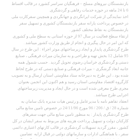
بازنشستگان نیروهای مسلح – فرهنگیان سراسر کشورد در قالب اقساط
6 تا 24 ماهه در حوزه خدمات رفاهی و گردشگری.
اخذ نمایندگی از شرکت ایرانگردی و جهانگردی و همچینن سفرکارت ملی
در خصوص پرداخت یارانه سفر بازنشستگان کشوری و تسهیل سفر
بازنشستگان به نقاط مختلف کشور .
ارتقاء سطح فعالیت در سال 97 از حوزه استانی به سطح ملی و کشوری
که این امر در حال پیگیری و انجام از طریق وزارت کشور میباشد .
طرح گردشگری پایدار و ایجاد زیرساختهای موثر اجراء : این طرح در سال
95 شامل 12 بخش تهیه و طراحی و به سازمان میراث فرهنگی ، صنایع
دستی و گردشگری خراسان رضوی تحویل گردید . حسب شمول همه
جانبه ابعاد گرشگری – میراث فرهنگی و صنایع دستی که در طرح لحاظ
شده بود ، این طرح به دبیرخانه ستاد مقاومتی استان ارسال و به تصویب
کارگروه اقتصاد مقاومتی استان رسید و هم اکنون این انجمن بعنوان
مجری طرح معرفی شده است و در حال ایجاد و مدیریت زیرساختهای
اجرایی طرح میباشد .
انعقاد تفاهم نامه با مدیرعامل و رئیس هیات مدیره بانک سامان به
شماره 28 / ق / 206 / 96 مورخ 24/11/96 در خصوص تامین منابع مالی
طرح گردشگری پایدار : به منظور تامین منابع مالی جهت سفرهای
کارکنان دولت و تسهیل پرداخت هزینه های مربوط به سفر ایشان در کل
کشور ، مقرر گردید تسهیلات گردشگری در قالب کارتهای اعتباری دائمی
سفر ، با هماهنگی ادارات و سازمانهای دولتی در قبال ارایه تضامین