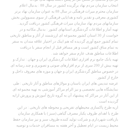
انتخاب سازمان مردم نهاد برگزیده کشور در سال 88 : بدنبال اعلام
سازمان محترم میراث فرهنگی در سال 88 به عنوان سازمان نهاد برتر
کشوری معرفی و تقدیر نامه و هدایایی فرهنگی از سوی مسوولین بخش
سازمانهای مردم نهاد سازمان میراث فرهنگی کشور دریافت گردید .
تهیه آمار و اطلاعات گردشگری استانهای کشور : بدنبال مکاتبه و در
خواست از 30 استان کشور مجموعه ای ارزشمند ار آثار و مناطق تاریخی
تمام کشور جمع آوری گردیده که هم اینک در اختیار علاقه مندان به سفر
به تمام مناق کشور است و هر مسافر قبل از انجام سفر با دریافت
اطلاعات مناطق هدف عازم سفر خواهد شد .
تهیه بانک جامع نرم افزاری اطلاعات گردشگری ایران و جهان : تدارک و
تهیه بیش از 200 سری از نرم افزارهای صوتی و تصویری و چند رسانه ای
در خصوص مناطق گردشگری ایران و جهان و موزه های معروف داخل و
خارج از کشور .
عرضه تندیس های ایران باستان و مولاژهای مناطق و آثار تاریخی : طی
نمایشگاه هایی تخصصی و نیز الزام مراکز آموزشی به تهیه مجموعه ای
از این آثار در مراکز که پیشنهاد آن به گروه تاریخ آموزش و پرورش ارایه
گردیده است .
اریه طرح پاکسازی محیطهای تفریحی و محوطه های تاریخی : در این
طرح با اهدای ظروف یکبار مصرف گیاهی (سبز ) با همکاری سازمان
بازیافت شهرداری و شرکت تولید کننده ظروف سبز و نیز سازمان حفظ
محیط زیست در ایام تعطیل و آخر هفته به مسافران خدمات و توصیه