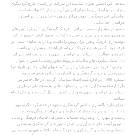
میدهد . این انجمن بعنوان نماینده این شرکت در راستای طرح گردشگری
پایدار خود و ایجاد زیرساختهای اجرایی آن ، از سال 96 توانسته است
نمایندگی این دستگاه را جهت مراکز رفاهی – غذایی و …. در استان
خراسان اخذ نماید .
حضور در جشنواره سفره ایرانی – فرهنگ گردشگری با رویکرد آیین های
مذهبی و سفره های نذری در سال 95 که این انجمن افتخار حضور در کنار
دوستداران فرهنگ و هنر ایران زمین را داشت و با ارایه غذاهای سنتی در
غرفه خود ، گامی هر چند کوچک در راستای اهداف جشنواره برداشت .
اخذ مجوز فعالیت از استانداری خراسان رضوی و اداره ثبت اسناد در آذر
92 : بدنبال پیگیری ها و مکاتبات مربوطه مجوز رسمی انجمن با عنوان
نام ثبتی ” فروغ مهر سفر یاران پارس ” به عنوان اولین و تا این تاریخ تنها
سمن فعال در حوزه گردشگری در استان خراسان رضوی صادر وبا
شماره 4086 در اداره ثبت اسناد شناسایی گردید . در حال حاضر نیز
طرح ارتقاء سطح این انجمن از سطح استانی به سطح ملی از طریق
استانداری خراسان رضوی به وزارت کشور ارسال گردیده و در حال انجام
میباشد.
اجرای طرح پاکسازی مناطق گردشگری مشهد در هفته گردشگری مهر
1392 : در این طرح با مشارکت سازمانهای میراث فرهنگی و محیط
زیست و شهرداری و مدیریت پسماند با همراهی حامیان فرهنگی و مالی
با توزیع کیسه های جمع آوری زباله در مسیر های گردشگری به منطور
پاکسازی محیط های گردشگری و تفرجگاه ها و ییلاقات شهری توضیحاتی