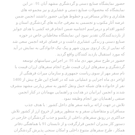
حضور نمایشگاه صنایع دستی و گردشگری مشهد آبان 91 : در این
نمایشگاه که محصولات صنایع دستی و عشایری و نیز مجموعه های
هتلداری و دفاتر مسافرتی و خطوط هوایی حضور داشتند انجمن ضمن
عرضه آثار مکتوب و تجسمی به معرفی جاذبه های گردشگری استان و
کشور اقدام و درمراسم اختتامیه ضمن انجام قرعه کشی با هدای جوایز
از بازدیدکنندگان تقدیر نمود این نمایشگاه مخاطبانن خاص در حوزه
صنایع دستی و زندگی عشایری داشت و در فضای غرفه انجمن سعی شد
که نمایی از یک اردوی بیرون شهر و پیک نیک خانوادگی به نمایش در آید
که مورد استقبال بازدید کنندگان واقع گردید .
حضور در طرح سفر مهر دی ماه 91: در اجراس سیاستهای توسعه
گردشگری و سفرهای ارزان قیمت طرح انجام سفرهای ارزان قیمت با
نام سفر مهر از سوی ریاست جمهوری و سازمان میراث فرهنگی از
اواخر دی ماه اجرایی و عملیاتی شد که در افتتاح این طرح بیش از 1400
نفر از خانواده های شبکه حمل ونقل کشور به سفر زیارتی مشهد مشرف
شدند و انجمن ایرانیان در هدایت و راهنمایی مهمانان در کنار انجمن
صتفی راهنمایان تور انجام وظیفه نمود .
تلاش در جهت ارائه برنامه سفر های داخل کشور : با هدف جذب
مسافران و متقاضیان سفر و به منظور پرهیز از خروج ارز از کشور تلاش
حداکثری در رونق سفرهای داخلی از یکسو و جذب گردشگران خارجی در
دستور کار مدیران انجمن قرارگرفت و از تابستان 91 با هماهنگی دفاتر
همکار ، طرح سفرهای متنوع داخلی و امکان سنجی پذیرش گردشگران