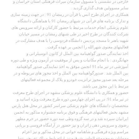
خارجی در نشستی با مسوول سازمان میراث فرهنگی استان خراسان و
سایر مسوولین هدف گذاری گردید .
همکاری در اجرای طرح انس با قرآن در رمضان 91 : در جهت زمینه سازی
و تدارک برنامه های قرآنی در شبهای رمضان 91 با هماهنگی دانشگاه
علوم پزشکی انجام خدمات مرتبط با حضور کارکنان و ارائه سرویس های
شرکت کنندگان در طرح اخیر در طی شبهای رمضان در مسیر خیابان
شهید باهنر تا مسجد پردیس دانشگاه فردوسی را با هدف مشارکت در
فعالیتهای معنوی شهرالله را انجمن بر عهده گرفت .
اخذ نمایندگی صدور گواهینامه بین الملل از کانون اتومبیلرانی و
جهانگردی : با انجام مکاتبات و پس از موفقیت در آزمون ویژه و طی دوره
آموزشی در تیر ماه 91 انجمن موفق به اخذ نمایندگی صدور گواهینامه
بین الملل شد . صدورگواهینامه بین الملل و اخذ مجوز های مربوطه و در
مرحله بعد صدور مجوز ترانزیت خودرو و پلاک از مجموعه فعالیتهای
مرتبط با این مجوز می باشد.
حضور و همکاری با دانشگاه علوم پزشکی مشهد در اجرای طرح معرفت
در تیر ماه 91: در پی اجرای چهارمین دوره طرح معرفت ویژه اساتید و
متخصصان دانشگاه های علوم پزشکی سراسر کشور در محل هتل پارس
مشهد بخش فعالیتهای فرهنگی و فوق برنامه جشنواره مذکور به انجمن
ایرانیان سپرده شد و در سه گروه وطی سه دوره حضور در حرم مطهر
رضوی و سرویس دهی زائران و نیز حضور در آرامگاه فروسی و برپایی
مراسم ویژه فرهنگی و شاهنامه خوانی در محل مذکور و نیز اعزام
مهمانان به مجموعه الماس شرق و نیز ارائه بلیط مراکز تفریحی تنها