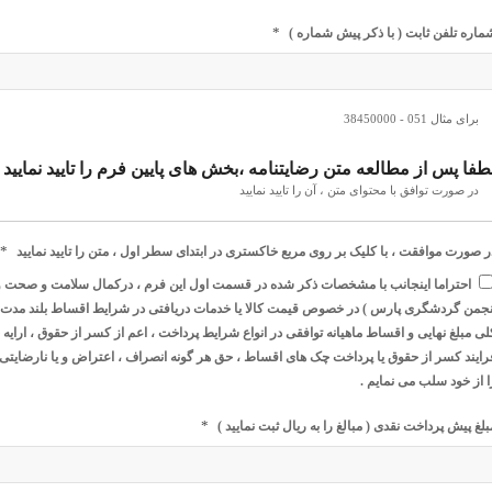
*
ماره تلفن ثابت ( با ذکر پیش شماره )
برای مثال 051 - 38450000
طفا پس از مطالعه متن رضایتنامه ،بخش های پایین فرم را تایید نمایید
در صورت توافق با محتوای متن ، آن را تایید نمایید
*
ر صورت موافقت ، با کلیک بر روی مربع خاکستری در ابتدای سطر اول ، متن را تایید نمایید
احتراما اینجانب با مشخصات ذکر شده در قسمت اول این فرم ، درکمال سلامت و صحت و اخت
نجمن گردشگری پارس ) در خصوص قیمت کالا یا خدمات دریافتی در شرایط اقساط بلند مدت و پ
لی مبلغ نهایی و اقساط ماهیانه توافقی در انواع شرایط پرداخت ، اعم از کسر از حقوق ، ارایه چ
رایند کسر از حقوق یا پرداخت چک های اقساط ، حق هر گونه انصراف ، اعتراض و یا نارضایتی
ا از خود سلب می نمایم .
*
بلغ پیش پرداخت نقدی ( مبالغ را به ریال ثبت نمایید )