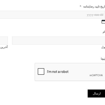
*
اریخ تایید رضایتنامه
YYYY
dash
MM
ام
dash
DD
ول
آخرین
پچا