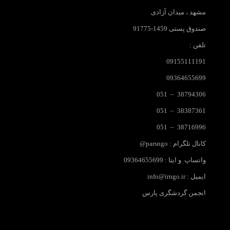
مشهد ، میدان آزادی
صندوق پستی 1459-91775
تلفن :
09155111191
09364655699
38794306 – 051
38387361 – 051
38716996 – 051
کانال تلگرام : parsngo@
واتساپ و ایتا : 09364655699
ایمیل :
info@irngo.ir
انجمن گردشگری پارس